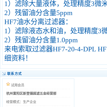
1）滤除大量液体，处理精度3微
2）残留油分含量5ppm
HF7油水分离过滤器：
1）滤除液态水和油，处理精度3
2）残留油分含量1.0ppm
来电索取过滤器HF7-20-4-DPL HF7-
细资料！
联系方式
试用会员
杭州富阳区新登镇超滤五金经营部
经营模式：生产企业