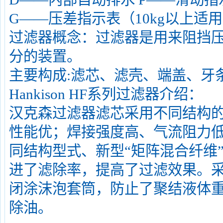
G——压差指示表（10kg以上
过滤器概念：过滤器是用来阻挡
分的装置。
主要构成:滤芯、滤壳、端盖、牙
Hankison HF系列过滤器介绍：
汉克森过滤器滤芯采用不同结构
性能优；焊接强度高、气流阻力
同结构型式、新型“矩阵混合纤维
进了滤除率，提高了过滤效果。
闭涂沫泡套筒，防止了聚结液体
除油。