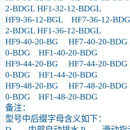
2-BDGL HF1-32-12-BDGL
HF9-36-12-BGL HF7-36-12-BDG
2-BDGL HF1-36-12-BDGL
HF9-40-20-BG HF7-40-20-BDG
0-BDG HF1-40-20-BDG
HF9-44-20-BG HF7-44-20-BDG
0-BDG HF1-44-20-BDG
HF9-48-20-BG HF7-48-20-BDG
0-BDG HF1-48-20-BDG
备注：
型号中后缀字母含义如下：
D——内部自动排水 P——滑动指