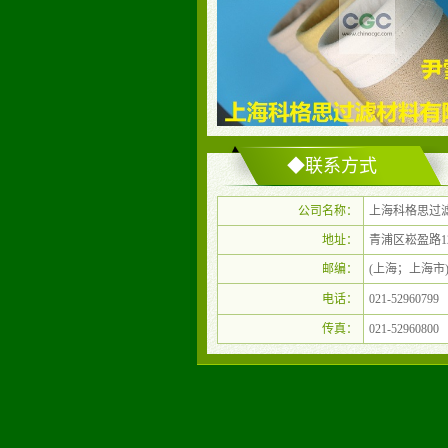
◆联系方式
公司名称：
上海科格思过
地址：
青浦区崧盈路1
邮编：
(上海；上海市
电话：
021-52960799
传真：
021-52960800