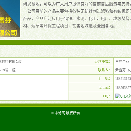
研发基地，可以为广大用户提供良好的售前售后服务与支持
公司目前的产品主要包括各种无纺针刺过滤毡和有纺机织
产品，产品广泛应用于钢铁、水泥、化工、电厂、垃圾焚烧
材、烟草等环保工程项目，销售地域遍及全国各地。
滤材料有限公司
经营模式：
生产企业
239号二幢
联系人：
尹雪芬 
)
手 机：
188413145
E-mail：
183563357
QQ：
© 中滤网 版权所有