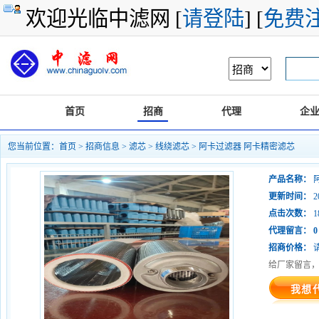
欢迎光临中滤网 [
请登陆
] [
免费
首页
招商
代理
企
您当前位置：
首页
>
招商信息
>
滤芯
>
线绕滤芯
> 阿卡过滤器 阿卡精密滤芯
产品名称：
更新时间：
20
点击次数：
1
代理留言：
0
招商价格：
给厂家留言