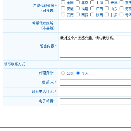
全国
北京
上海
天津
重
希望代理省份
*
安徽
福建
江西
山东
河
（可多选）
云南
西藏
陕西
甘肃
青
希望代理区域：
（市县级）
留言内容
*
填写联系方式
代理身份：
公司
个人
联 系 人
*
联系电话/手机
*
电子邮箱：