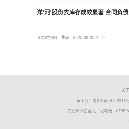
洋‘河’股份去库存成效显著 合同负债
证券时报网
曹晨
2025-08-05 21:44
关
备案号：
粤ICP备09109218
违法和不良信息举报电话：0755-83