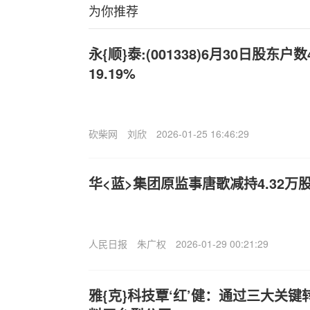
为你推荐
永{顺}泰:(001338)6月30日股东
19.19%
砍柴网
刘欣
2026-01-25 16:46:29
华<蓝>集团原监事唐歌减持4.32万
人民日报
朱广权
2026-01-29 00:21:29
雅{克}科技覃‘红’健：通过三大关