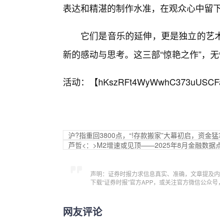
表达和精湛的制作水准，在观众心中留
它们是音乐的延伸，更是独立的艺
新的感动与思考。这三部“惊艳之作”，
活动：【
hKszRFt4WyWwhC373uUSCF
沪?指重回3800点，“!存款搬家”大幕初启，资金猛
芦哲<：>M2增速或见顶——2025年8月金融数据
声明：证券时报力求信息真实、准确，文章提及内
下载“证券时报”官方APP，或关注官方微信公众
网友评论