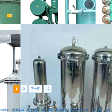
供应国能
1
2
下一页
...2
供应国能TYAH高粘.
滤网简介
-
服务条款
-
豁免条款
-
版权声明
-
欢迎合作
-
会员收费标准
-
广告服务
-
联系
供应国能ZYB真空多.