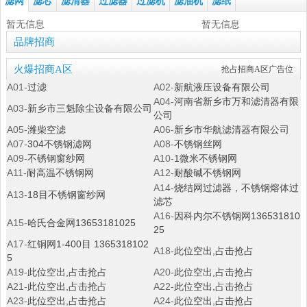
滤网
滤芯
滤清器
过滤器
过滤机
滤油机
滤纸
暂无信息
暂无信息
品牌招商
火爆招商A区
抢占招商A区广告位
A01-
过滤
A02-
新航液压设备有限公司
A04-
河南省新乡市万和滤清器有限
A03-
新乡市三魁除尘设备有限公司
公司
A05-
潍柴空滤
A06-
新乡市华航滤清器有限公司
A07-
304不锈钢滤网
A08-
不锈钢丝网
A09-
不锈钢窗纱网
A10-
1微米不锈钢网
A11-
耐高温不锈钢网
A12-
耐酸碱不锈钢网
A14-
烧结网过滤器，不锈钢熔体过
A13-
18目不锈钢窗纱网
滤芯
A16-
因科内尔不锈钢网136531810
A15-
哈氏合金网13653181025
25
A17-
红铜网1-400目 1365318102
A18-
此位空出,占击抢占
5
A19-
此位空出,占击抢占
A20-
此位空出,占击抢占
A21-
此位空出,占击抢占
A22-
此位空出,占击抢占
A23-
此位空出,占击抢占
A24-
此位空出,占击抢占