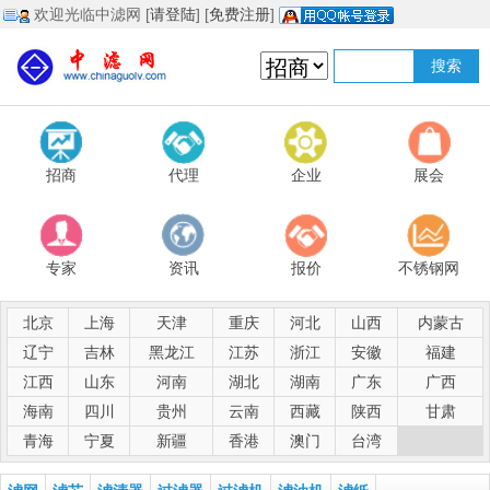
欢迎光临中滤网 [
请登陆
] [
免费注册
]
招商
代理
企业
展会
专家
资讯
报价
不锈钢网
北京
上海
天津
重庆
河北
山西
内蒙古
辽宁
吉林
黑龙江
江苏
浙江
安徽
福建
江西
山东
河南
湖北
湖南
广东
广西
海南
四川
贵州
云南
西藏
陕西
甘肃
青海
宁夏
新疆
香港
澳门
台湾