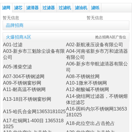
滤网
滤芯
滤清器
过滤器
过滤机
滤油机
滤纸
暂无信息
暂无信息
品牌招商
火爆招商A区
抢占招商A区广告位
A01-
过滤
A02-
新航液压设备有限公司
A03-
新乡市三魁除尘设备有限
A04-
河南省新乡市万和滤清器
公司
有限公司
A06-
新乡市华航滤清器有限公
A05-
潍柴空滤
司
A07-
304不锈钢滤网
A08-
不锈钢丝网
A09-
不锈钢窗纱网
A10-
1微米不锈钢网
A11-
耐高温不锈钢网
A12-
耐酸碱不锈钢网
A14-
烧结网过滤器，不锈钢熔
A13-
18目不锈钢窗纱网
体过滤芯
A16-
因科内尔不锈钢网13653
A15-
哈氏合金网13653181025
181025
A17-
红铜网1-400目 1365318
A18-
此位空出,占击抢占
1025