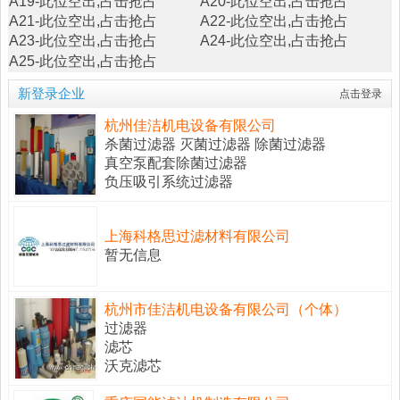
A19-
此位空出,占击抢占
A20-
此位空出,占击抢占
A21-
此位空出,占击抢占
A22-
此位空出,占击抢占
A23-
此位空出,占击抢占
A24-
此位空出,占击抢占
A25-
此位空出,占击抢占
新登录企业
点击登录
杭州佳洁机电设备有限公司
杀菌过滤器 灭菌过滤器 除菌过滤器
真空泵配套除菌过滤器
负压吸引系统过滤器
上海科格思过滤材料有限公司
暂无信息
杭州市佳洁机电设备有限公司（个体）
过滤器
滤芯
沃克滤芯