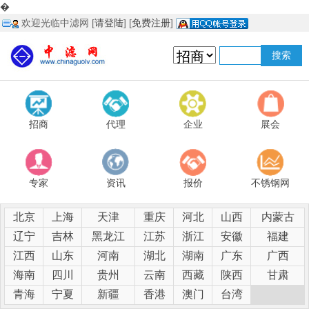
�
欢迎光临中滤网 [
请登陆
] [
免费注册
]
招商
代理
企业
展会
专家
资讯
报价
不锈钢网
北京
上海
天津
重庆
河北
山西
内蒙古
辽宁
吉林
黑龙江
江苏
浙江
安徽
福建
江西
山东
河南
湖北
湖南
广东
广西
海南
四川
贵州
云南
西藏
陕西
甘肃
青海
宁夏
新疆
香港
澳门
台湾