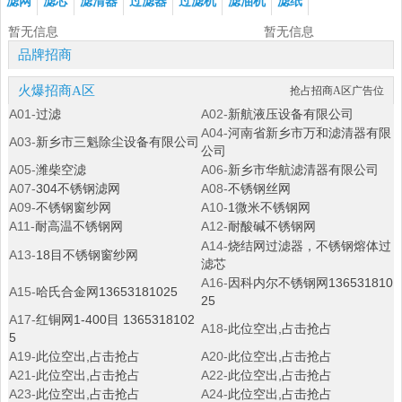
滤网
滤芯
滤清器
过滤器
过滤机
滤油机
滤纸
暂无信息
暂无信息
品牌招商
火爆招商A区
抢占招商A区广告位
A01-
过滤
A02-
新航液压设备有限公司
A04-
河南省新乡市万和滤清器有限
A03-
新乡市三魁除尘设备有限公司
公司
A05-
潍柴空滤
A06-
新乡市华航滤清器有限公司
A07-
304不锈钢滤网
A08-
不锈钢丝网
A09-
不锈钢窗纱网
A10-
1微米不锈钢网
A11-
耐高温不锈钢网
A12-
耐酸碱不锈钢网
A14-
烧结网过滤器，不锈钢熔体过
A13-
18目不锈钢窗纱网
滤芯
A16-
因科内尔不锈钢网136531810
A15-
哈氏合金网13653181025
25
A17-
红铜网1-400目 1365318102
A18-
此位空出,占击抢占
5
A19-
此位空出,占击抢占
A20-
此位空出,占击抢占
A21-
此位空出,占击抢占
A22-
此位空出,占击抢占
A23-
此位空出,占击抢占
A24-
此位空出,占击抢占