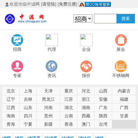
欢迎光临中滤网 [
请登陆
] [
免费注册
]
招商
代理
企业
展会
专家
资讯
报价
不锈钢网
北京
上海
天津
重庆
河北
山西
内蒙古
辽宁
吉林
黑龙江
江苏
浙江
安徽
福建
江西
山东
河南
湖北
湖南
广东
广西
海南
四川
贵州
云南
西藏
陕西
甘肃
青海
宁夏
新疆
香港
澳门
台湾