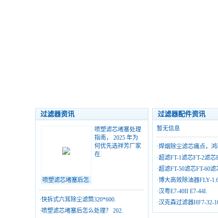
过滤器资讯
过滤器配件资讯
暂无信息
喷塑滤芯堵塞处理
指南， 2025 年为
何优先选祥芳厂家
·
焊烟除尘滤芯痛点，鸿
在.
·
超滤FT-1滤芯FT-2滤芯F
·
超滤FT-50滤芯FT-60滤
喷塑滤芯堵塞后怎.
·
博大高效除油器FLY-1.6/
·
汉粤E7-40II E7-44I.
·
快拆式六耳除尘滤筒320*600.
·
汉克森过滤器HF7-32-10
·
喷塑滤芯堵塞后怎么处理？ 202.