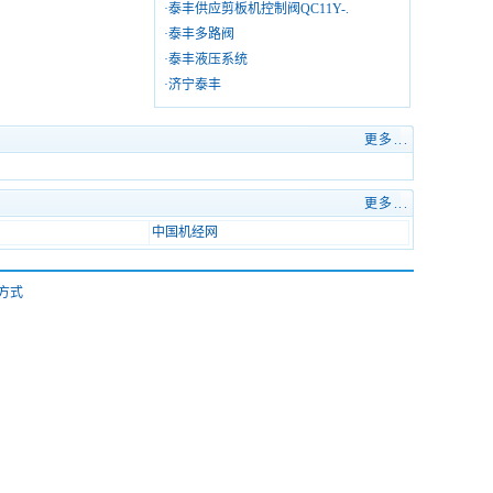
·
泰丰供应剪板机控制阀QC11Y-.
·
泰丰多路阀
·
泰丰液压系统
·
济宁泰丰
更多...
更多...
中国机经网
方式