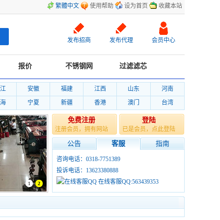
繁體中文
使用帮助
设为首页
收藏本站
发布招商
发布代理
会员中心
报价
不锈钢网
过滤滤芯
江
安徽
福建
江西
山东
河南
海
宁夏
新疆
香港
澳门
台湾
免费注册
登陆
注册会员，拥有网站
已是会员，点此登陆
公告
客服
指南
咨询电话：0318-7751389
投诉电话：13623380888
在线客服QQ:563439353
1
2