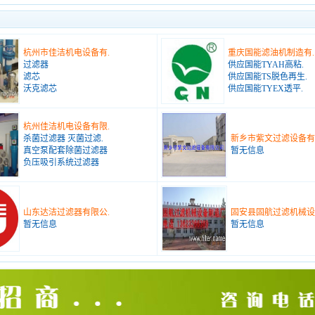
杭州市佳洁机电设备有.
重庆国能滤油机制造有.
过滤器
供应国能TYAH高粘.
滤芯
供应国能TS脱色再生.
沃克滤芯
供应国能TYEX透平.
杭州佳洁机电设备有限.
杀菌过滤器 灭菌过滤.
新乡市紫文过滤设备有
真空泵配套除菌过滤器
暂无信息
负压吸引系统过滤器
山东达洁过滤器有限公.
固安县固航过滤机械设
暂无信息
暂无信息