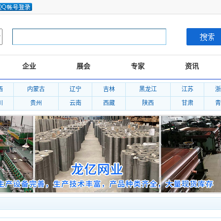
企业
展会
专家
资讯
西
内蒙古
辽宁
吉林
黑龙江
江苏
浙
川
贵州
云南
西藏
陕西
甘肃
青