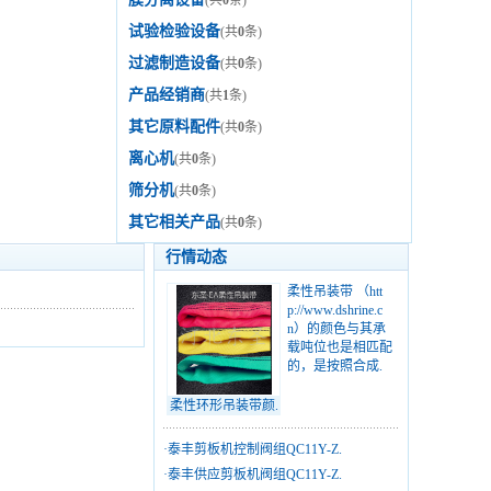
(共
0
条)
试验检验设备
(共
0
条)
过滤制造设备
(共
0
条)
产品经销商
(共
1
条)
其它原料配件
(共
0
条)
离心机
(共
0
条)
筛分机
(共
0
条)
其它相关产品
(共
0
条)
行情动态
柔性吊装带 （htt
p://www.dshrine.c
n）的颜色与其承
载吨位也是相匹配
的，是按照合成.
柔性环形吊装带颜.
·
泰丰剪板机控制阀组QC11Y-Z.
·
泰丰供应剪板机阀组QC11Y-Z.