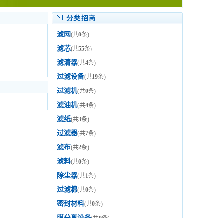
分类招商
滤网
(共
0
条)
滤芯
(共
55
条)
滤清器
(共
4
条)
过滤设备
(共
19
条)
过滤机
(共
0
条)
滤油机
(共
4
条)
滤纸
(共
3
条)
过滤器
(共
7
条)
滤布
(共
2
条)
滤料
(共
0
条)
除尘器
(共
1
条)
过滤棉
(共
0
条)
密封材料
(共
0
条)
膜分离设备