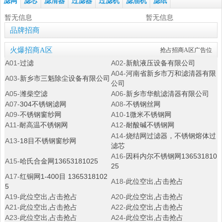
滤网
滤芯
滤清器
过滤器
过滤机
滤油机
滤纸
暂无信息
暂无信息
品牌招商
火爆招商A区
抢占招商A区广告位
A01-
过滤
A02-
新航液压设备有限公司
A04-
河南省新乡市万和滤清器有限
A03-
新乡市三魁除尘设备有限公司
公司
A05-
潍柴空滤
A06-
新乡市华航滤清器有限公司
A07-
304不锈钢滤网
A08-
不锈钢丝网
A09-
不锈钢窗纱网
A10-
1微米不锈钢网
A11-
耐高温不锈钢网
A12-
耐酸碱不锈钢网
A14-
烧结网过滤器，不锈钢熔体过
A13-
18目不锈钢窗纱网
滤芯
A16-
因科内尔不锈钢网136531810
A15-
哈氏合金网13653181025
25
A17-
红铜网1-400目 1365318102
A18-
此位空出,占击抢占
5
A19-
此位空出,占击抢占
A20-
此位空出,占击抢占
A21-
此位空出,占击抢占
A22-
此位空出,占击抢占
A23-
此位空出,占击抢占
A24-
此位空出,占击抢占