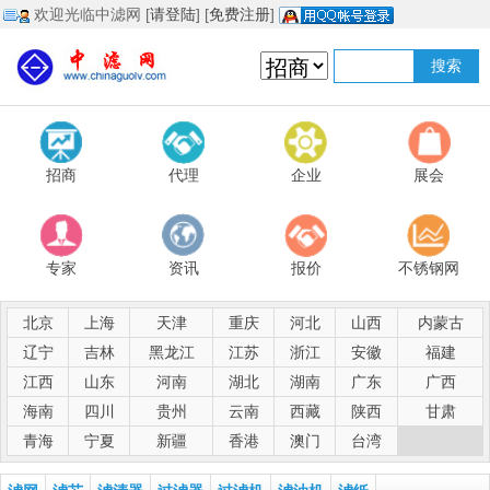
欢迎光临中滤网 [
请登陆
] [
免费注册
]
招商
代理
企业
展会
专家
资讯
报价
不锈钢网
北京
上海
天津
重庆
河北
山西
内蒙古
辽宁
吉林
黑龙江
江苏
浙江
安徽
福建
江西
山东
河南
湖北
湖南
广东
广西
海南
四川
贵州
云南
西藏
陕西
甘肃
青海
宁夏
新疆
香港
澳门
台湾